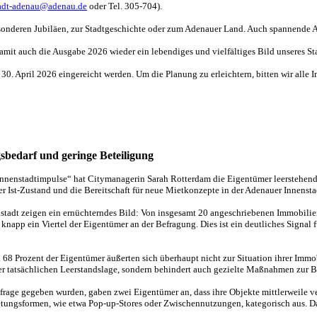
adt-adenau@adenau.de
oder Tel. 305-704).
besonderen Jubiläen, zur Stadtgeschichte oder zum Adenauer Land. Auch spannend
mit auch die Ausgabe 2026 wieder ein lebendiges und vielfältiges Bild unseres Stad
ns 30. April 2026 eingereicht werden. Um die Planung zu erleichtern, bitten wir al
bedarf und geringe Beteiligung
„Innenstadtimpulse“ hat Citymanagerin Sarah Rotterdam die Eigentümer leerstehe
r Ist-Zustand und die Bereitschaft für neue Mietkonzepte in der Adenauer Innensta
stadt zeigen ein ernüchterndes Bild: Von insgesamt 20 angeschriebenen Immobilie
napp ein Viertel der Eigentümer an der Befragung. Dies ist ein deutliches Signal f
68 Prozent der Eigentümer äußerten sich überhaupt nicht zur Situation ihrer Imm
 der tatsächlichen Leerstandslage, sondern behindert auch gezielte Maßnahmen zur 
rage gegeben wurden, gaben zwei Eigentümer an, dass ihre Objekte mittlerweile 
ungsformen, wie etwa Pop-up-Stores oder Zwischennutzungen, kategorisch aus. Damit