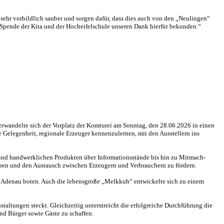
sehr vorbildlich sauber und sorgen dafür, dass dies auch von den „Neulingen“
 Spende der Kita und der Hocheifelschule unseren Dank hierfür bekunden.“
erwandelte sich der Vorplatz der Komturei am Sonntag, den 28.06.2026 in einen
Gelegenheit, regionale Erzeuger kennenzulernen, mit den Ausstellern ins
ln und handwerklichen Produkten über Informationsstände bis hin zu Mitmach-
leben und den Austausch zwischen Erzeugern und Verbrauchern zu fördern.
f Adenau boten. Auch die lebensgroße „Melkkuh“ entwickelte sich zu einem
altungen steckt. Gleichzeitig unterstreicht die erfolgreiche Durchführung die
d Bürger sowie Gäste zu schaffen.