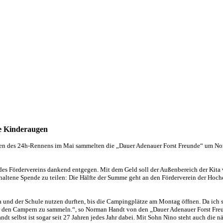
e Kinderaugen
hmen des 24h-Rennens im Mai sammelten die „Dauer Adenauer Forst Freunde“ um N
es Fördervereins dankend entgegen. Mit dem Geld soll der Außenbereich der Kita w
rhaltene Spende zu teilen: Die Hälfte der Summe geht an den Förderverein der Hoch
ita und der Schule nutzen durften, bis die Campingplätze am Montag öffnen. Da ich se
 den Campern zu sammeln.“, so Norman Handt von den „Dauer Adenauer Forst Freu
 selbst ist sogar seit 27 Jahren jedes Jahr dabei. Mit Sohn Nino steht auch die nä