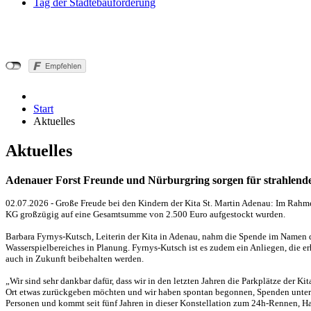
Tag der Städtebauförderung
Start
Aktuelles
Aktuelles
Adenauer Forst Freunde und Nürburgring sorgen für strahlend
02.07.2026 - Große Freude bei den Kindern der Kita St. Martin Adenau: Im Ra
KG großzügig auf eine Gesamtsumme von 2.500 Euro aufgestockt wurden.
Barbara Fyrnys-Kutsch, Leiterin der Kita in Adenau, nahm die Spende im Namen d
Wasserspielbereiches in Planung. Fyrnys-Kutsch ist es zudem ein Anliegen, die e
auch in Zukunft beibehalten werden.
„Wir sind sehr dankbar dafür, dass wir in den letzten Jahren die Parkplätze der K
Ort etwas zurückgeben möchten und wir haben spontan begonnen, Spenden unter
Personen und kommt seit fünf Jahren in dieser Konstellation zum 24h-Rennen, Handt