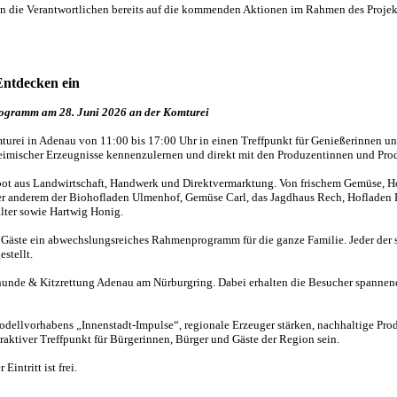
 die Verantwortlichen bereits auf die kommenden Aktionen im Rahmen des Projekts. 
Entdecken ein
nprogramm am 28. Juni 2026 an der Komturei
turei in Adenau von 11:00 bis 17:00 Uhr in einen Treffpunkt für Genießerinnen un
 heimischer Erzeugnisse kennenzulernen und direkt mit den Produzentinnen und Pr
bot aus Landwirtschaft, Handwerk und Direktvermarktung. Von frischem Gemüse, Ho
nter anderem der Biohofladen Ulmenhof, Gemüse Carl, das Jagdhaus Rech, Hoflade
alter sowie Hartwig Honig.
e Gäste ein abwechslungsreiches Rahmenprogramm für die ganze Familie. Jeder der s
stellt.
nde & Kitzrettung Adenau am Nürburgring. Dabei erhalten die Besucher spannende 
llvorhabens „Innenstadt-Impulse“, regionale Erzeuger stärken, nachhaltige Prod
traktiver Treffpunkt für Bürgerinnen, Bürger und Gäste der Region sein.
intritt ist frei.