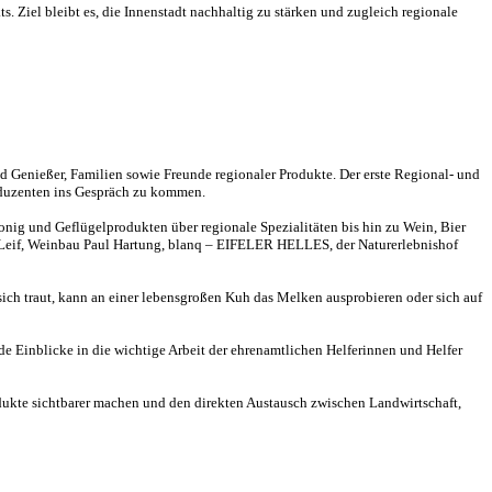
Ziel bleibt es, die Innenstadt nachhaltig zu stärken und zugleich regionale
d Genießer, Familien sowie Freunde regionaler Produkte. Der erste Regional- und
oduzenten ins Gespräch zu kommen.
nig und Geflügelprodukten über regionale Spezialitäten bis hin zu Wein, Bier
n Leif, Weinbau Paul Hartung, blanq – EIFELER HELLES, der Naturerlebnishof
ich traut, kann an einer lebensgroßen Kuh das Melken ausprobieren oder sich auf
Einblicke in die wichtige Arbeit der ehrenamtlichen Helferinnen und Helfer
ukte sichtbarer machen und den direkten Austausch zwischen Landwirtschaft,