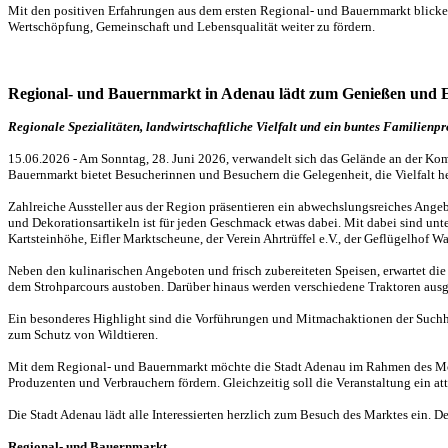
Mit den positiven Erfahrungen aus dem ersten Regional- und Bauernmarkt blicken
Wertschöpfung, Gemeinschaft und Lebensqualität weiter zu fördern.
Regional- und Bauernmarkt in Adenau lädt zum Genießen und 
Regionale Spezialitäten, landwirtschaftliche Vielfalt und ein buntes Familie
15.06.2026 - Am Sonntag, 28. Juni 2026, verwandelt sich das Gelände an der Kom
Bauernmarkt bietet Besucherinnen und Besuchern die Gelegenheit, die Vielfalt
Zahlreiche Aussteller aus der Region präsentieren ein abwechslungsreiches Ange
und Dekorationsartikeln ist für jeden Geschmack etwas dabei. Mit dabei sind u
Kartsteinhöhe, Eifler Marktscheune, der Verein Ahrtrüffel e.V., der Geflügelhof W
Neben den kulinarischen Angeboten und frisch zubereiteten Speisen, erwartet di
dem Strohparcours austoben. Darüber hinaus werden verschiedene Traktoren ausge
Ein besonderes Highlight sind die Vorführungen und Mitmachaktionen der Suchhu
zum Schutz von Wildtieren.
Mit dem Regional- und Bauernmarkt möchte die Stadt Adenau im Rahmen des Mode
Produzenten und Verbrauchern fördern. Gleichzeitig soll die Veranstaltung ein at
Die Stadt Adenau lädt alle Interessierten herzlich zum Besuch des Marktes ein. Der E
Regional- und Bauernmarkt