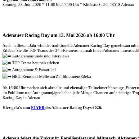
Sonntag, 28. Juni 2026 * 11:00 bis 17:00 Uhr * Kirchstraße 26, 53518 Adenau
Adenauer Racing Day am 13. Mai 2026 ab 16:00 Uhr
Auch in diesem Jahr wird der traditionelle Adenauer Racing Day gemeinsam mit
Erleben Sie die TOP Teams des 24h-Rennens hautnah in der Adenauer Innenstadt
Autogrammstunde und Interviews
TOP-Teams hautnah erleben
Autogramme & Fanartikel
NEU: Renntaxi-Meile am Zunftbrunnen/Edeka
Ab 16:00 Uhr machen sich aktuelle und ehemalige Teilnehmerfahrzeuge, Fahrer u
im Publikum und Autogrammjäger haben jede Menge Chancen auf prächtige Trophäen
Racing Day in Adenau.
Hier geht´s zum
FLYER
des Adenauer Racing Days 2026.
Adenau feiert die Zukunft: Familienfest und Mitmach-Aktionen