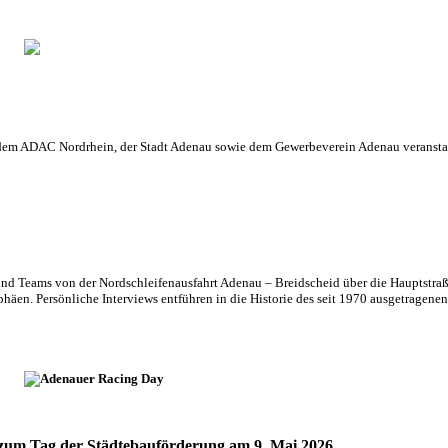
 dem ADAC Nordrhein, der Stadt Adenau sowie dem Gewerbe­verein Adenau veranstal
!
nd Teams von der Nordschleifenausfahrt Adenau – Breidscheid über die Hauptstra
. Persönliche Interviews entführen in die Historie des seit 1970 ausgetragenen K
 zum Tag der Städtebauförderung am 9. Mai 2026