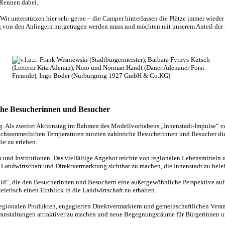
 Rennen dabei.
r unterstützen hier sehr gerne – die Camper hinterlassen die Plätze immer wieder 
ng von den Anliegern mitgetragen werden muss und möchten mit unserem Anteil der
iche Besucherinnen und Besucher
lg. Als zweiter Aktionstag im Rahmen des Modellvorhabens „Innenstadt-Impulse“ v
hochsommerlichen Temperaturen nutzten zahlreiche Besucherinnen und Besucher die 
e zu erleben.
en und Institutionen. Das vielfältige Angebot reichte von regionalen Lebensmitte
le Landwirtschaft und Direktvermarktung sichtbar zu machen, die Innenstadt zu be
uld“, die den Besucherinnen und Besuchern eine außergewöhnliche Perspektive au
lerisch einen Einblick in die Landwirtschaft zu erhalten.
egionalen Produkten, engagierten Direktvermarktern und gemeinschaftlichen Veranst
ranstaltungen attraktiver zu machen und neue Begegnungsräume für Bürgerinnen un