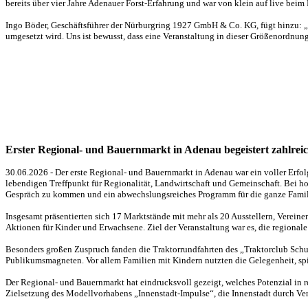
bereits über vier Jahre Adenauer Forst-Erfahrung und war von klein auf live beim
Ingo Böder, Geschäftsführer der Nürburgring 1927 GmbH & Co. KG, fügt hinzu: „Wi
umgesetzt wird. Uns ist bewusst, dass eine Veranstaltung in dieser Größenordnu
Erster Regional- und Bauernmarkt in Adenau begeistert zahlre
30.06.2026 - Der erste Regional- und Bauernmarkt in Adenau war ein voller Erfo
lebendigen Treffpunkt für Regionalität, Landwirtschaft und Gemeinschaft. Bei 
Gespräch zu kommen und ein abwechslungsreiches Programm für die ganze Famili
Insgesamt präsentierten sich 17 Marktstände mit mehr als 20 Ausstellern, Verein
Aktionen für Kinder und Erwachsene. Ziel der Veranstaltung war es, die regiona
Besonders großen Zuspruch fanden die Traktorrundfahrten des „Traktorclub Sch
Publikumsmagneten. Vor allem Familien mit Kindern nutzten die Gelegenheit, spie
Der Regional- und Bauernmarkt hat eindrucksvoll gezeigt, welches Potenzial in r
Zielsetzung des Modellvorhabens „Innenstadt-Impulse“, die Innenstadt durch Ve