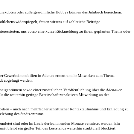
e Anekdoten oder außergewöhnliche Hobbys können das Jahrbuch bereichern.
tlebens widerspiegelt, freuen wir uns auf zahlreiche Beiträge.
le Interessierten, uns vorab eine kurze Rückmeldung zu ihrem geplanten Thema oder
nder Gewerbeimmobilien in Adenau erneut um ihr Mitwirken zum Thema
dt abgefragt werden.
neigentümern sowie einer zusätzlichen Veröffentlichung über die
Adenauer
ür die weiterhin geringe Bereitschaft zur aktiven Mitwirkung an der
obilien – auch nach mehrfacher schriftlicher Kontaktaufnahme und Einladung zu
Belebung des Stadtzentrums.
vermietet sind oder im Laufe der kommenden Monate vermietet werden. Ein
 bleibt ein großer Teil des Leerstands weiterhin strukturell blockiert.