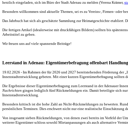
herzlich eingeladen, sich im Büro der Stadt Adenau zu melden (Verena Krämer,
st
Besonders willkommen sind aktuelle Themen, sei es zu Vereins-, Firmen- oder 
Das Jahrbuch hat sich als geschätzte Sammlung zur Heimatgeschichte etabliert. Da
Die fertigen Artikel (idealerweise mit druckfähigen Bildern) sollten bis späteste
Arbeitstitel zu geben.
Wir freuen uns auf viele spannende Beiträge!
Leerstand in Adenau: Eigentümerbefragung offenbart Handlungs
19.02.2026 - Im Rahmen der für 2026 und 2027 bereitstehenden Förderung der 
Innenstadtentwicklung gebeten. Mit einer kurzen Eigentümerbefragung sollten de
Die Ergebnisse dieser Eigentümerbefragung zum Leerstand in der Adenauer Innen
Nachrichten
gingen lediglich fünf Rückmeldungen ein. Damit beteiligte sich nur k
Innenstadtentwicklung.
Besonders kritisch ist die hohe Zahl an Nicht-Rückmeldungen zu bewerten. Rund 
persönlichen Terminen. Dies erschwert nicht nur eine realistische Einschätzung
Von insgesamt sieben Rückmeldungen, von denen zwei bereits im Vorfeld der Umf
weiterer Eigentümer schloss sowohl Mietanpassungen als auch alternative Vermiet