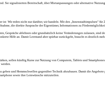
sind. Sie signalisierten Bereitschaft, über Mietanpassungen oder alternative Nutzun
er ist: Wir reden nicht nur darüber, wir handeln. Mit den „Innenstadtimpulsen“ fü
ufnahme, die direkte Ansprache der Eigentümer, Informationen zu Fördermöglichk
ieren, Gespräche ablehnen oder grundsätzlich keine Veränderungen zulassen, sind 
konkrete Hilfe an. Damit Leerstand aber spürbar zurückgeht, braucht es deutlich me
tärken, sollen künftig Kurse zur Nutzung von Computern, Tablets und Smartphones
t werden.
n zu geben und Hemmschwellen gegenüber Technik abzubauen. Damit die Angebote pa
martphone sowie ihre Lernwünsche mitzuteilen.